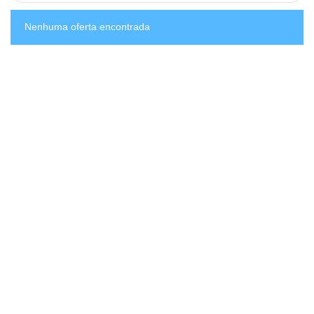
Nenhuma oferta encontrada