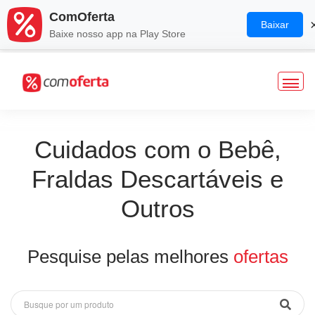
ComOferta
Baixar
Baixe nosso app na Play Store
Veja o mapa de ofertas
Cuidados com o Bebê,
Fraldas Descartáveis e
Outros
Pesquise pelas melhores
ofertas