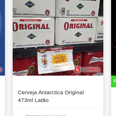
E
Cerveja Antarctica Original
473ml Latão
Observações: Leve 12 pague 10